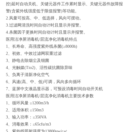
控)延时自动关机、关键元器件工作累时显示、关键元器件故障报
警(含紫外线强度低于限值报警)等功能。
2.风量可按高、中、低选择，风向可摆动。
3.过滤网清洗时间自动计时且显示并报警。
4.杀菌因子更换时间自动计时且显示并报警。
医用洁净屏消毒机/层流净化消毒机特点
1、长寿命、高强度紫外线杀菌(≥8000h)
2、初效、中效过滤网双重过滤
3、静电去除烟尘及细菌
4、光触媒(Tio2)、活性碳抗菌除异味
5、负离子清新净化空气
6、风速(高、中、低)可调，风向多向循环
7、蓝屏中文液晶显示器，可预设消毒时间自动开关机
医用洁净屏消毒机/层流净化消毒机主要技术参数
1、循环风量 ≥1200m3/h
2、适用体积 ≤150m3
3、输入功率：≤350VA
4、消毒效果：≤65cfu/m3
5、紫外线照射强度为13800uw/c㎡