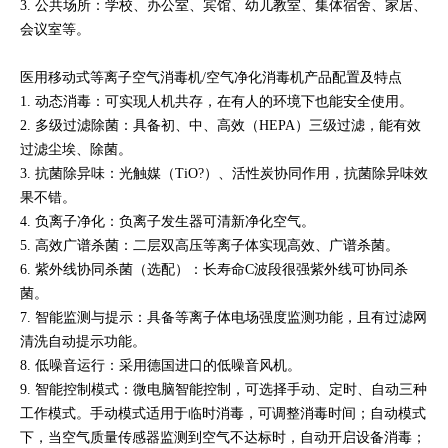
3. 公共场所：学校、办公室、宾馆、幼儿教室、集体宿舍、家居、
会议室等。
医用移动式等离子空气消毒机/空气净化消毒机产品配置及特点
1. 动态消毒：可实现人机共存，在有人的环境下也能安全使用。
2. 多级过滤除菌：具备初、中、高效（HEPA）三级过滤，能有效
过滤尘埃、除菌。
3. 抗菌除异味：光触媒（TiO?）、活性炭协同作用，抗菌除异味效
果不错。
4. 负离子净化：负离子发生器可清新净化空气。
5. 高效广谱杀菌：二层双高压等离子体实现高效、广谱杀菌。
6. 紫外线协同杀菌（选配）：长寿命C波段很强紫外线可协同杀
菌。
7. 智能监测与提示：具备等离子体电场强度监测功能，且有过滤网
清洗自动提示功能。
8. 低噪音运行：采用德国进口的低噪音风机。
9. 智能控制模式：微电脑智能控制，可选择手动、定时、自动三种
工作模式。手动模式适用于临时消毒，可调整消毒时间；自动模式
下，当空气质量传感器监测到空气不达标时，自动开启设备消毒；