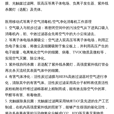
膜、光触媒过滤网、双高压等离子体电场、负离子发生器、紫外线
杀菌灯（选配）及壳体。
医用移动式等离子空气消毒机/空气净化消毒机工作原理
1. 空气吸入与初步过滤：将密闭空间中的污浊空气从下进风口吸入
消毒机内，初、中效过滤器会先将空气中的大小尘埃滤去。
2. 等离子体电场杀菌吸尘：空气进入双高压等离子体电场，利用正
负电子集尘板，将微尘及细菌吸附于集尘板上，并利用高压产生的
电子能量，电离氧化空气中的细菌、病毒、TVOC物质及微粒等，
实现空气灭菌、除尘净化。
3. 紫外线协同杀菌：若选配了紫外线杀菌灯，高强度紫外线灯管会
再次杀灭流经其表面气体中的细菌。
4. 有害气体净化：活性炭过滤膜与HEPA高效过滤器对空气进行净
化，清除其中的有害气体。活性炭过滤采用高分子材料将优质活性
炭粉粘附在纤维过滤棉基材上精制而成，能有效去除空气中的苯、
甲醛等有害、有毒物质。
5. 光触媒除臭抗菌：光触媒过滤网采用纳米TiO?及先进的生产工艺
制成，在机内高强度紫外线的照射下，能够产生很强的催化活性，
将许多有毒有害的污染物氧化分解成CO?、H?O等无毒无害物质，