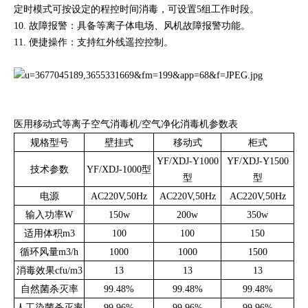
定时模式可按设定的程控时间消毒，可设置5组工作时段。
10. 故障报警：具备等离子体电场、风机故障报警功能。
11. 便捷操作：支持红外线遥控控制。
医用移动式等离子空气消毒机/空气净化消毒机参数表
规格型号
壁挂式
移动式
柜式
YF/XDJ-Y1000
YF/XDJ-Y1500
技术参数
YF/XDJ-1000型
型
型
电源
AC220V,50Hz
AC220V,50Hz
AC220V,50Hz
输入功率W
150w
200w
350w
适用体积m3
100
100
150
循环风量m3/h
1000
1000
1500
消毒效果cfu/m3
13
13
13
自然菌杀灭率
99.48%
99.48%
99.48%
人工染菌杀灭率
99.96%
99.96%
99.96%