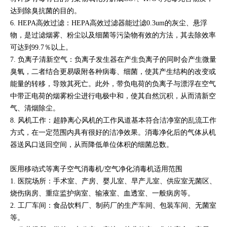
达到除臭抗菌的目的。
6. HEPA高效过滤：HEPA高效过滤器能过滤0.3um的灰尘、悬浮
物，是过滤烟雾、粉尘以及细菌等污染物有效的方法，其去除效率
可达到99.7％以上。
7. 负离子清新空气：负离子发生器在产生负离子的同时会产生微量
臭氧，二者结合更易吸附各种病毒、细菌，使其产生结构的改变或
能量的转移，导致其死亡。此外，带负电荷的负离子与漂浮在空气
中带正电荷的烟雾粉尘进行电极中和，使其自然沉积，从而清新空
气、清烟除尘。
8. 风机工作：超静离心风机的工作风道基本符合洁净室的乱流工作
方式，在一定范围内具有很好的洁净效果。消毒净化后的气体从机
器送风口送回空间，从而降低单位体积的细菌总数。
医用移动式等离子空气消毒机/空气净化消毒机适用范围
1. 医院场所：手术室、产房、婴儿室、早产儿室、供应室无菌区、
烧伤病房、重症监护病室、输液室、血透室、一般病房等。
2. 工厂车间：食品饮料厂、制药厂的生产车间、包装车间、无菌室
等。